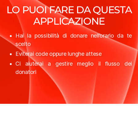
LO PUOI FARE DA QUESTA
APPLICAZIONE
Hai la possibilità di donare nell’orario da te
scelto
Eviterai code oppure lunghe attese
Ci aiuterai a gestire meglio il flusso dei
donatori