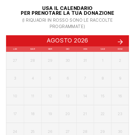
USA IL CALENDARIO
PER PRENOTARE LA TUA DONAZIONE
(I RIQUADRI IN ROSSO SONO LE RACCOLTE
PROGRAMMATE)
AGOSTO 2026
LUN
MAR
MER
GIO
VEN
SAB
DOM
27
28
29
30
31
1
2
3
4
5
6
7
8
9
10
11
12
13
14
15
16
17
18
19
20
21
22
23
24
25
26
27
28
29
30