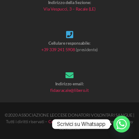
Indirizzo della Sezione:
Via Vespucci, 3 – Racale (LE)
Cellulare responsabile:
+39 339 241 5908
(presidente)
Indirizzo email:
fidasracale@libero.it
©2020 ASSOCIAZIONE LECCESE DONATORI VOLONTARI SANGUE |
Tutti i diritti riservati –
Cookie Policy
–
Privacy Policy
–
developed by
Scrivici su Whatsapp
SDeSalve.it